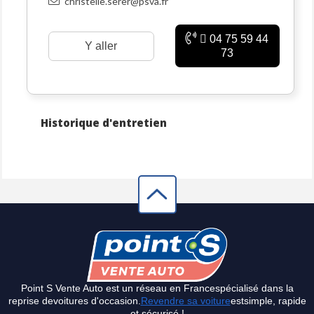
christelle.serer@psva.fr
04 75 59 44
Y aller
73
Historique d'entretien
Point S Vente Auto est un réseau en Francespécialisé dans la
reprise devoitures d'occasion.
Revendre sa voiture
estsimple, rapide
et sécurisé !