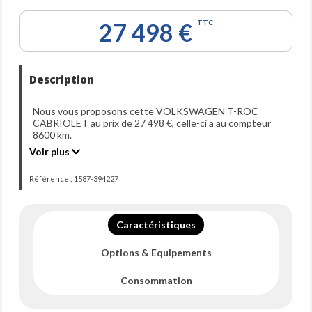
27 498 €
TTC
Description
Nous vous proposons cette VOLKSWAGEN T-ROC
CABRIOLET au prix de 27 498 €, celle-ci a au compteur
8600 km.
Elle a été immatriculée le 17-04-2025 et dispose d'une
Voir plus
puissance de 116ch din.
Référence : 1587-394227
Caractéristiques
Options & Equipements
Consommation