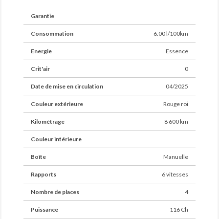
Garantie
Consommation
6.00 l/100km
Energie
Essence
Crit'air
0
Date de mise en circulation
04/2025
Couleur extérieure
Rouge roi
Kilométrage
8 600 km
Couleur intérieure
Boîte
Manuelle
Rapports
6 vitesses
Nombre de places
4
Puissance
116 Ch