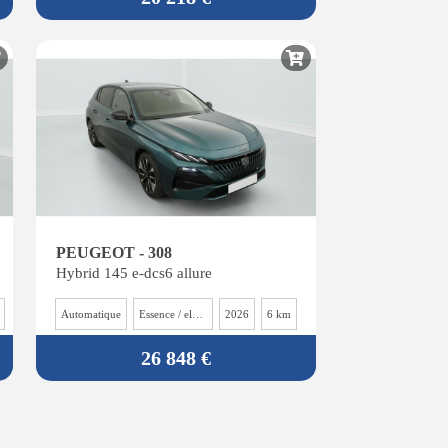
PEUGEOT - 308
Hybrid 145 e-dcs6 allure
Automatique
Essence / electrique
2026
6 km
26 848 €