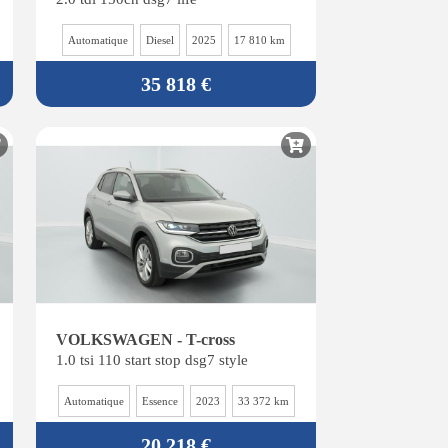
Automatique
Diesel
2025
17 810 km
35 818 €
VOLKSWAGEN - T-cross
1.0 tsi 110 start stop dsg7 style
Automatique
Essence
2023
33 372 km
20 218 €