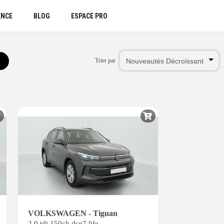
ENCE
BLOG
ESPACE PRO
Trier par
VOLKSWAGEN - Tiguan
2.0 tdi 150ch dsg7 life