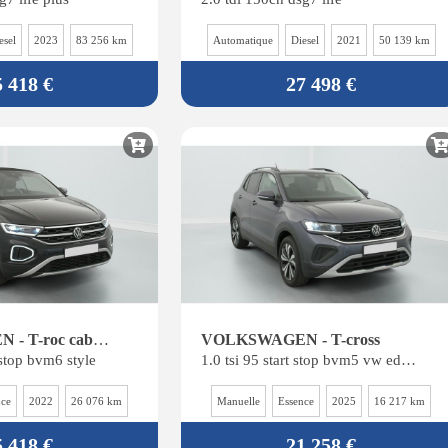
esel
2023
83 256 km
Automatique
Diesel
2021
50 139 km
5 418 €
27 498 €
VOLKSWAGEN - T-roc cabriolet
VOLKSWAGEN - T-cross
 stop bvm6 style
1.0 tsi 95 start stop bvm5 vw edition
nce
2022
26 076 km
Manuelle
Essence
2025
16 217 km
5 418 €
21 258 €