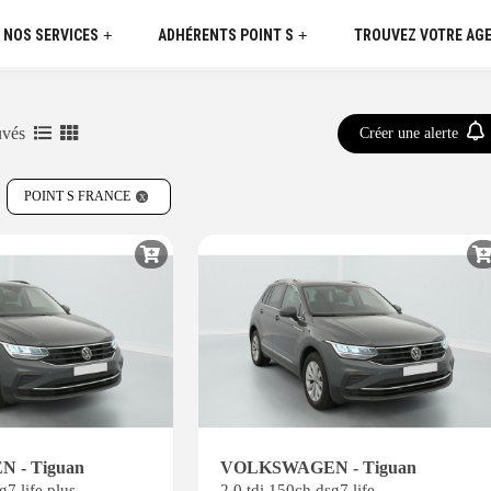
 NOS SERVICES
ADHÉRENTS POINT S
TROUVEZ VOTRE AG
+
+
uvés
Créer une alerte
POINT S FRANCE
 - Tiguan
VOLKSWAGEN - Tiguan
g7 life plus
2.0 tdi 150ch dsg7 life