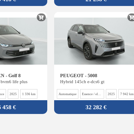
- Golf 8
PEUGEOT - 5008
 bvm6 life plus
Hybrid 145ch e-dcs6 gt
nce
2025
1 336 km
Automatique
Essence / electrique
2025
7 942 km
6 458 €
32 282 €