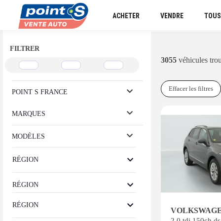
ACHETER
VENDRE
TOUS
FILTRER
3055
véhicules tro
Effacer les filtres
POINT S FRANCE
MARQUES
MODÈLES
RÉGION
RÉGION
RÉGION
VOLKSWAGEN
2.0 tdi 150ch ds