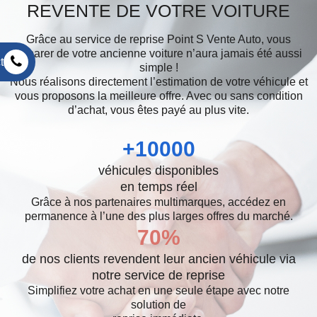
REVENTE DE VOTRE VOITURE
Grâce au service de reprise Point S Vente Auto, vous
séparer de votre ancienne voiture n’aura jamais été aussi
t
simple !
Nous réalisons directement l’estimation de votre véhicule et
vous proposons la meilleure offre. Avec ou sans condition
d’achat, vous êtes payé au plus vite.
+
10000
véhicules disponibles
en temps réel
Grâce à nos partenaires multimarques, accédez en
permanence à l’une des plus larges offres du marché.
70
%
de nos clients revendent leur ancien véhicule via
notre service de reprise
Simplifiez votre achat en une seule étape avec notre
solution de