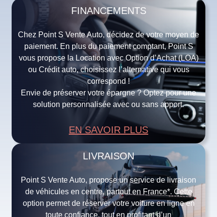
FINANCEMENTS
Chez Point S Vente Auto, décidez de votre moyen de
paiement. En plus du paiement comptant, Point S
vous propose la Location avec Option d’Achat (LOA)
ou Crédit auto, choisissez l’alternative qui vous
correspond !
Envie de préserver votre épargne ? Optez pour une
solution personnalisée avec ou sans apport.
EN SAVOIR PLUS
LIVRAISON
Point S Vente Auto, propose un service de livraison
de véhicules en centre, partout en France*. Cette
option permet de réserver votre voiture en ligne en
toute confiance, tout en profitant d’un