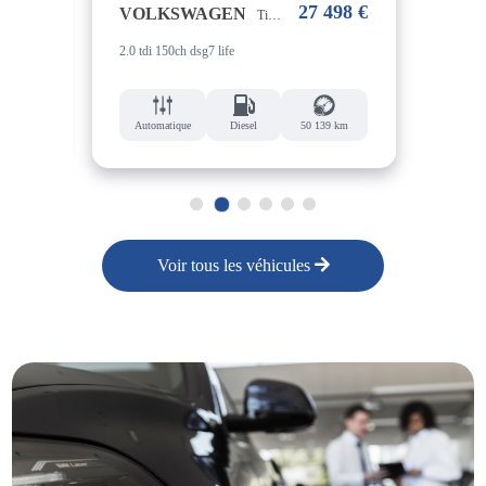
18 €
27 498 €
VOLKSWAGEN
VO
Tiguan
2.0 tdi 150ch dsg7 life
2.0 t
 km
Automatique
Diesel
50 139 km
Au
1
2
3
4
5
6
Voir tous les véhicules