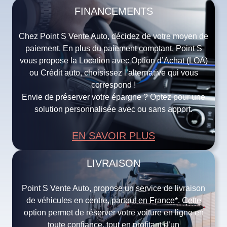
FINANCEMENTS
Chez Point S Vente Auto, décidez de votre moyen de
paiement. En plus du paiement comptant, Point S
vous propose la Location avec Option d’Achat (LOA)
ou Crédit auto, choisissez l’alternative qui vous
correspond !
Envie de préserver votre épargne ? Optez pour une
solution personnalisée avec ou sans apport.
EN SAVOIR PLUS
LIVRAISON
Point S Vente Auto, propose un service de livraison
de véhicules en centre, partout en France*. Cette
option permet de réserver votre voiture en ligne en
toute confiance, tout en profitant d’un