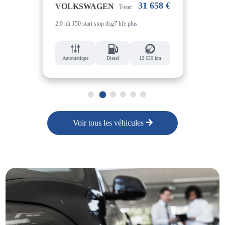
38 €
31 658 €
VOLKSWAGEN
VO
T-roc
2.0 tdi 150 start stop dsg7 life plus
1.4 h
4 km
Automatique
Diesel
12 650 km
Aut
1
2
3
4
5
6
Voir tous les véhicules