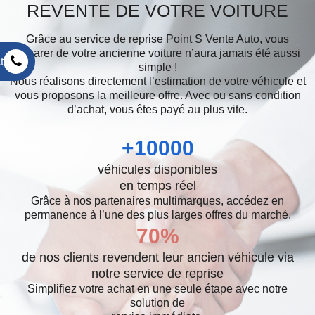
REVENTE DE VOTRE VOITURE
Grâce au service de reprise Point S Vente Auto, vous
séparer de votre ancienne voiture n’aura jamais été aussi
t
simple !
Nous réalisons directement l’estimation de votre véhicule et
vous proposons la meilleure offre. Avec ou sans condition
d’achat, vous êtes payé au plus vite.
+
10000
véhicules disponibles
en temps réel
Grâce à nos partenaires multimarques, accédez en
permanence à l’une des plus larges offres du marché.
70
%
de nos clients revendent leur ancien véhicule via
notre service de reprise
Simplifiez votre achat en une seule étape avec notre
solution de