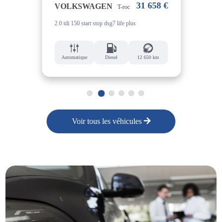
38 €
31 658 €
VOLKSWAGEN
VO
T-roc
2.0 tdi 150 start stop dsg7 life plus
1.4 h
4 km
Automatique
Diesel
12 650 km
Aut
1
2
3
4
5
6
Voir tous les véhicules