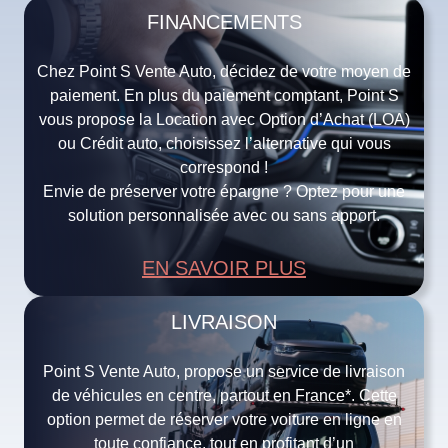
FINANCEMENTS
Chez Point S Vente Auto, décidez de votre moyen de
paiement. En plus du paiement comptant, Point S
vous propose la Location avec Option d’Achat (LOA)
ou Crédit auto, choisissez l’alternative qui vous
correspond !
Envie de préserver votre épargne ? Optez pour une
solution personnalisée avec ou sans apport.
EN SAVOIR PLUS
LIVRAISON
Point S Vente Auto, propose un service de livraison
de véhicules en centre, partout en France*. Cette
option permet de réserver votre voiture en ligne en
toute confiance, tout en profitant d’un