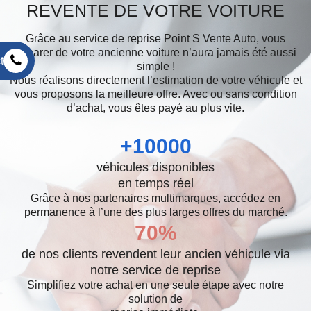
REVENTE DE VOTRE VOITURE
Grâce au service de reprise Point S Vente Auto, vous
séparer de votre ancienne voiture n’aura jamais été aussi
t
simple !
Nous réalisons directement l’estimation de votre véhicule et
vous proposons la meilleure offre. Avec ou sans condition
d’achat, vous êtes payé au plus vite.
+
10000
véhicules disponibles
en temps réel
Grâce à nos partenaires multimarques, accédez en
permanence à l’une des plus larges offres du marché.
70
%
de nos clients revendent leur ancien véhicule via
notre service de reprise
Simplifiez votre achat en une seule étape avec notre
solution de