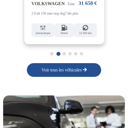
38 €
31 658 €
VOLKSWAGEN
VO
T-roc
2.0 tdi 150 start stop dsg7 life plus
1.4 h
4 km
Automatique
Diesel
12 650 km
Aut
1
2
3
4
5
6
Voir tous les véhicules