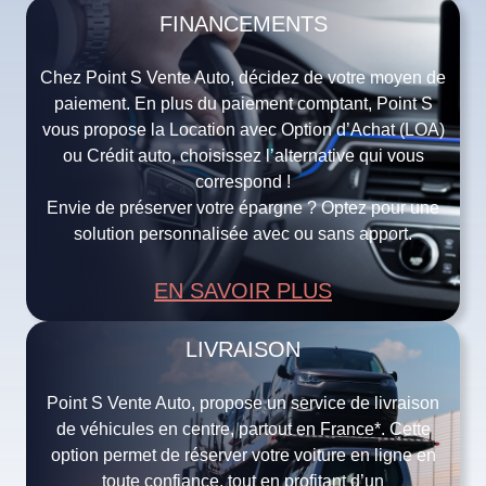
FINANCEMENTS
Chez Point S Vente Auto, décidez de votre moyen de
paiement. En plus du paiement comptant, Point S
vous propose la Location avec Option d’Achat (LOA)
ou Crédit auto, choisissez l’alternative qui vous
correspond !
Envie de préserver votre épargne ? Optez pour une
solution personnalisée avec ou sans apport.
EN SAVOIR PLUS
LIVRAISON
Point S Vente Auto, propose un service de livraison
de véhicules en centre, partout en France*. Cette
option permet de réserver votre voiture en ligne en
toute confiance, tout en profitant d’un