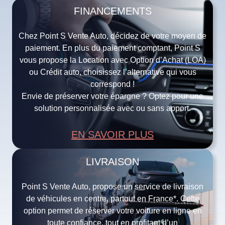
FINANCEMENTS
Chez Point S Vente Auto, décidez de votre moyen de
paiement. En plus du paiement comptant, Point S
vous propose la Location avec Option d’Achat (LOA)
ou Crédit auto, choisissez l’alternative qui vous
correspond !
Envie de préserver votre épargne ? Optez pour une
solution personnalisée avec ou sans apport.
EN SAVOIR PLUS
LIVRAISON
Point S Vente Auto, propose un service de livraison
de véhicules en centre, partout en France*. Cette
option permet de réserver votre voiture en ligne en
toute confiance, tout en profitant d’un