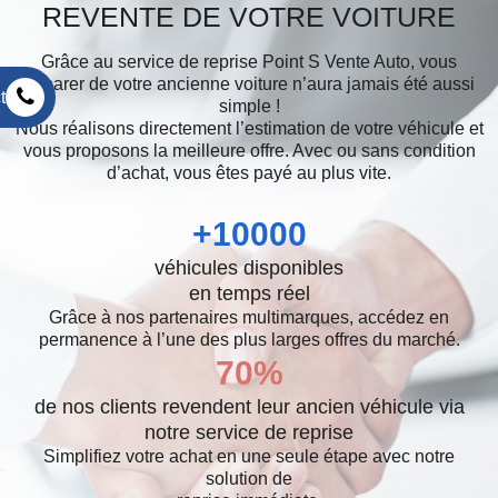
REVENTE DE VOTRE VOITURE
Grâce au service de reprise Point S Vente Auto, vous
séparer de votre ancienne voiture n’aura jamais été aussi
t
simple !
Nous réalisons directement l’estimation de votre véhicule et
vous proposons la meilleure offre. Avec ou sans condition
d’achat, vous êtes payé au plus vite.
+
10000
véhicules disponibles
en temps réel
Grâce à nos partenaires multimarques, accédez en
permanence à l’une des plus larges offres du marché.
70
%
de nos clients revendent leur ancien véhicule via
notre service de reprise
Simplifiez votre achat en une seule étape avec notre
solution de