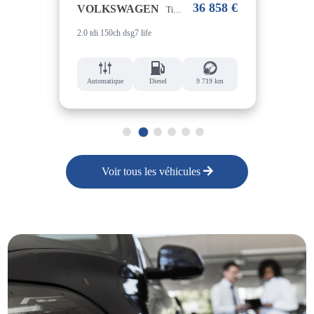
18 €
36 858 €
VOLKSWAGEN
VO
Tiguan
2.0 tdi 150ch dsg7 life
1.5 et
 km
Automatique
Diesel
9 719 km
Aut
1
2
3
4
5
6
Voir tous les véhicules