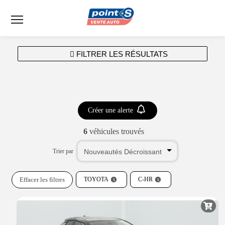
Menu
FILTRER LES RÉSULTATS
Créer une alerte
6
véhicules trouvés
Trier par
Effacer les filtres
TOYOTA
C-HR